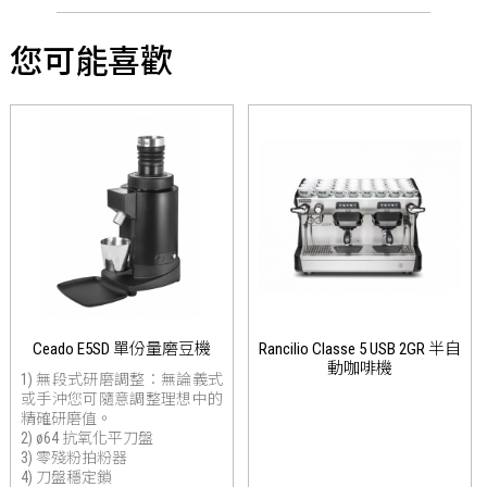
您可能喜歡
Ceado E5SD 單份量磨豆機
Rancilio Classe 5 USB 2GR 半自
動咖啡機
1) 無段式研磨調整：無論義式
或手沖您可隨意調整理想中的
精確研磨值。
2) ø64 抗氧化平刀盤
3) 零殘粉拍粉器
4) 刀盤穩定鎖