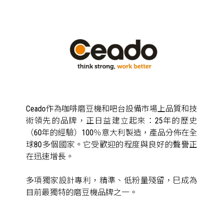
Ceado作為咖啡磨豆機和吧台設備市場上品質和技
術領先的品牌，正日益建立起來：25年的歷史
（60年的經驗）100％意大利製造，產品分佈在全
球80多個國家。它受歡迎的程度與良好的聲譽正
在迅速增長。
多項獨家設計專利，精準、低粉量殘留，巳成為
目前最獨特的磨豆機品牌之一。