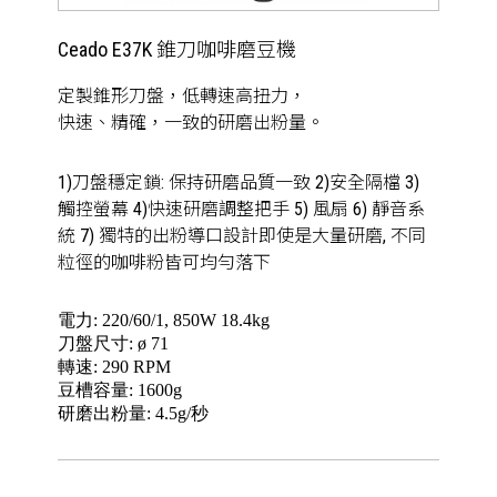
Ceado E37K 錐刀咖啡磨豆機
定製錐形刀盤，低轉速高扭力，
快速、精確，一致的研磨出粉量。
1)刀盤穩定鎖: 保持研磨品質一致 2)安全隔檔 3)
觸控螢幕 4)快速研磨調整把手 5) 風扇 6) 靜音系
統 7) 獨特的出粉導口設計即使是大量研磨, 不同
粒徑的咖啡粉皆可均勻落下
電力: 220/60/1, 850W 18.4kg
刀盤尺寸: ø 71
轉速: 290 RPM
豆槽容量: 1600g
研磨出粉量: 4.5g/秒