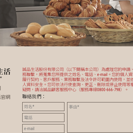
誠品生活股份有限公司（以下簡稱本公司）為處理您的申請
務聯繫，將蒐集您所提供之姓名、電話、e-mail。您的個人
履行契約、客戶服務、業務聯繫及法令許可範圍內使用，並
人資料安全。您可依法行使查詢、更正、刪除或停止使用等
網
疑問，請洽誠品顧客服務中心（服務專線0800-666-798）。
聯絡我們：
活官網