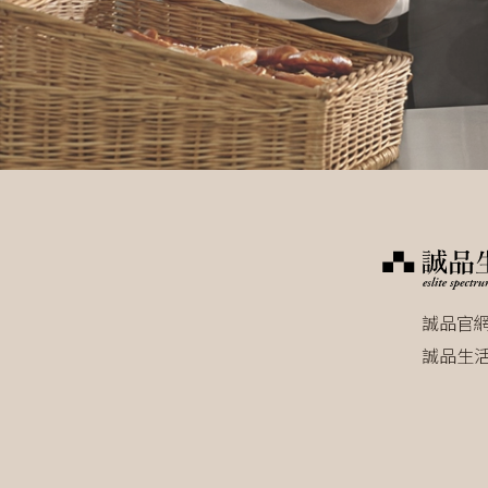
誠品官
誠品生