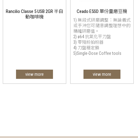
Rancilio Classe 5 USB 2GR 半自
Ceado E5SD 單份量磨豆機
動咖啡機
1) 無段式研磨調整：無論義式
或手沖您可隨意調整理想中的
精確研磨值。
2) ø64 抗氧化平刀盤
3) 零殘粉拍粉器
4) 刀盤穩定鎖
5)Single-Dose Coffee tools
view more
view more