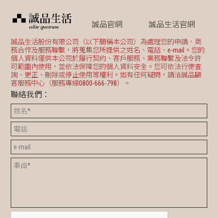
誠品官網
誠品生活官網
誠品生活股份有限公司（以下簡稱本公司）為處理您的申請、商
務合作及服務聯繫，將蒐集您所提供之姓名、電話、e-mail。您的
個人資料僅供本公司於履行契約、客戶服務、業務聯繫及法令許
可範圍內使用，並依法保障您的個人資料安全。您可依法行使查
詢、更正、刪除或停止使用等權利。如有任何疑問，請洽誠品顧
客服務中心（服務專線0800-666-798）。
聯絡我們：