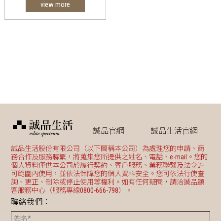
view more
誠品官網
誠品生活官網
誠品生活股份有限公司（以下簡稱本公司）為處理您的申請、商
務合作及服務聯繫，將蒐集您所提供之姓名、電話、e-mail。您的
個人資料僅供本公司於履行契約、客戶服務、業務聯繫及法令許
可範圍內使用，並依法保障您的個人資料安全。您可依法行使查
詢、更正、刪除或停止使用等權利。如有任何疑問，請洽誠品顧
客服務中心（服務專線0800-666-798）。
聯絡我們：