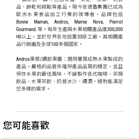
品、餅乾和糕點等產品。現今安德魯集團已成為
歐洲水果食品加工行業的領導者，品牌包括
Bonne Maman, Andros, Mamie Nova, Pierrot
Gourmand..等。每年生產與水果相關產品達300,000
噸以上，並於世界各地設置33座工廠，其相關產
品行銷遍及全球100多個國家。
Andros果漿/調飲果醬：選用優質成熟水果製成的
產品，嚴格的品管來確保產品品質的穩定，並且
保存水果的最佳風味，不論製作各式咖啡、茶類
飲品、水果茶飲、奶昔冰沙、調酒，絕對能滿足
您多樣的需求。
您可能喜歡