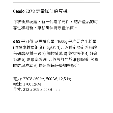
Ceado E37S 定量咖啡磨豆機
每次新鮮現磨，新一代電子元件，結合產品的可
靠性和創新，讓咖啡保持最佳品質。
ø 83 平刀盤 儲豆槽容量 : 1600g 平均研磨出粉量
(依標準義式細度) : 5g/秒 1)刀盤穩定鎖定系統確
保研磨品質一致 2) 觸控螢幕 3) 免持操作 4) 靜音
系統 5) 防堵塞系統, 刀盤設計易於維修保養, 節省
時間與成本 6) 快速齒輪研磨調整設定
電力: 220V / 60 hz, 500 W, 12,5 kg
轉速: 1700 RPM
尺寸: 212 x 309 x 557H mm