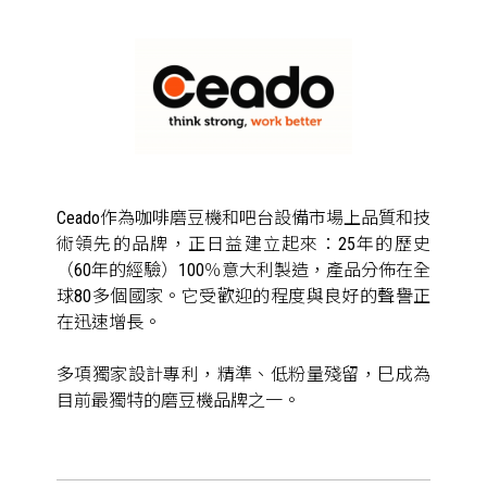
Ceado作為咖啡磨豆機和吧台設備市場上品質和技
術領先的品牌，正日益建立起來：25年的歷史
（60年的經驗）100％意大利製造，產品分佈在全
球80多個國家。它受歡迎的程度與良好的聲譽正
在迅速增長。
多項獨家設計專利，精準、低粉量殘留，巳成為
目前最獨特的磨豆機品牌之一。