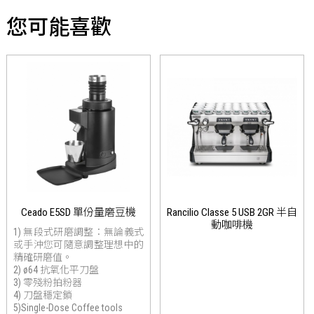
您可能喜歡
Ceado E5SD 單份量磨豆機
Rancilio Classe 5 USB 2GR 半自
動咖啡機
1) 無段式研磨調整：無論義式
或手沖您可隨意調整理想中的
精確研磨值。
2) ø64 抗氧化平刀盤
3) 零殘粉拍粉器
4) 刀盤穩定鎖
5)Single-Dose Coffee tools