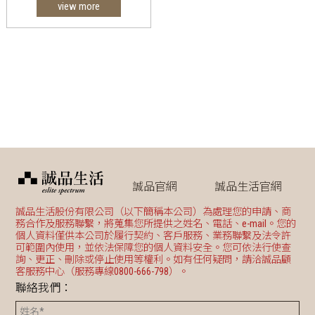
view more
誠品官網
誠品生活官網
誠品生活股份有限公司（以下簡稱本公司）為處理您的申請、商
務合作及服務聯繫，將蒐集您所提供之姓名、電話、e-mail。您的
個人資料僅供本公司於履行契約、客戶服務、業務聯繫及法令許
可範圍內使用，並依法保障您的個人資料安全。您可依法行使查
詢、更正、刪除或停止使用等權利。如有任何疑問，請洽誠品顧
客服務中心（服務專線0800-666-798）。
聯絡我們：