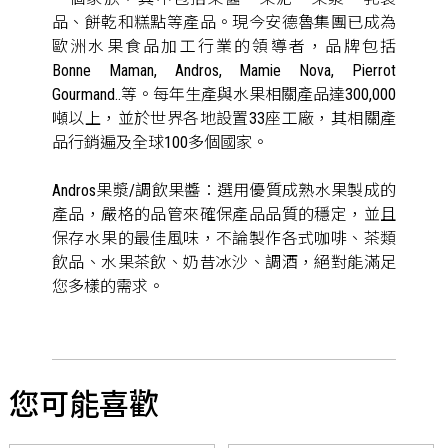
品、餅乾和糕點等產品。現今安德魯集團已成為
歐洲水果食品加工行業的領導者，品牌包括
Bonne Maman, Andros, Mamie Nova, Pierrot
Gourmand..等。每年生產與水果相關產品達300,000
噸以上，並於世界各地設置33座工廠，其相關產
品行銷遍及全球100多個國家。
Andros果漿/調飲果醬：選用優質成熟水果製成的
產品，嚴格的品管來確保產品品質的穩定，並且
保存水果的最佳風味，不論製作各式咖啡、茶類
飲品、水果茶飲、奶昔冰沙、調酒，絕對能滿足
您多樣的需求。
您可能喜歡