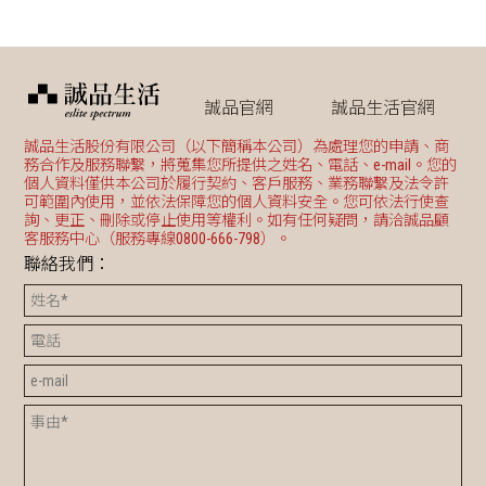
誠品官網
誠品生活官網
誠品生活股份有限公司（以下簡稱本公司）為處理您的申請、商
務合作及服務聯繫，將蒐集您所提供之姓名、電話、e-mail。您的
個人資料僅供本公司於履行契約、客戶服務、業務聯繫及法令許
可範圍內使用，並依法保障您的個人資料安全。您可依法行使查
詢、更正、刪除或停止使用等權利。如有任何疑問，請洽誠品顧
客服務中心（服務專線0800-666-798）。
聯絡我們：