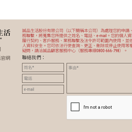
誠品生活股份有限公司（以下簡稱本公司）為處理您的申請
務聯繫，將蒐集您所提供之姓名、電話、e-mail。您的個人
履行契約、客戶服務、業務聯繫及法令許可範圍內使用，並
人資料安全。您可依法行使查詢、更正、刪除或停止使用等
網
疑問，請洽誠品顧客服務中心（服務專線0800-666-798）。
聯絡我們：
活官網