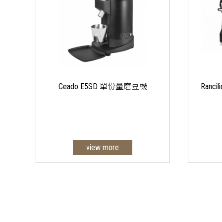
Ceado E5SD 單份量磨豆機
Ranci
view more
1) 無段式研磨調整：無論義式或
手沖您可隨意調整理想中的精確
研磨值。
2) ø64 抗氧化平刀盤
3) 零殘粉拍粉器
4) 刀盤穩定鎖