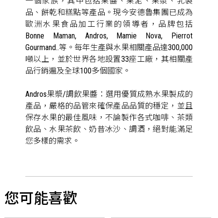
一個家族，其中包括果醬、果泥、果漿、乳製
品、餅乾和糕點等產品。現今安德魯集團已成為
歐洲水果食品加工行業的領導者，品牌包括
Bonne Maman, Andros, Mamie Nova, Pierrot
Gourmand..等。每年生產與水果相關產品達300,000
噸以上，並於世界各地設置33座工廠，其相關產
品行銷遍及全球100多個國家。
Andros果漿/調飲果醬：選用優質成熟水果製成的
產品，嚴格的品管來確保產品品質的穩定，並且
保存水果的最佳風味，不論製作各式咖啡、茶類
飲品、水果茶飲、奶昔冰沙、調酒，絕對能滿足
您多樣的需求。
您可能喜歡