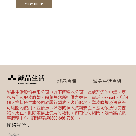
view more
誠品官網
誠品生活官網
誠品生活股份有限公司（以下簡稱本公司）為處理您的申請、商
務合作及服務聯繫，將蒐集您所提供之姓名、電話、e-mail。您的
個人資料僅供本公司於履行契約、客戶服務、業務聯繫及法令許
可範圍內使用，並依法保障您的個人資料安全。您可依法行使查
詢、更正、刪除或停止使用等權利。如有任何疑問，請洽誠品顧
客服務中心（服務專線0800-666-798）。
聯絡我們：