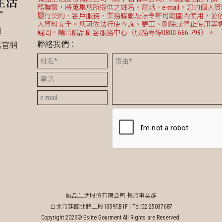
務聯繫，將蒐集您所提供之姓名、電話、e-mail。您的個人
履行契約、客戶服務、業務聯繫及法令許可範圍內使用，並
人資料安全。您可依法行使查詢、更正、刪除或停止使用等
網
疑問，請洽誠品顧客服務中心（服務專線0800-666-798）。
聯絡我們：
活官網
誠品生活股份有限公司 餐旅事業群
台北市建國北路二段135號B1F |
Tel:02-25037687
Copyright 2026© Eslite Gourment All Rights are Reserved.