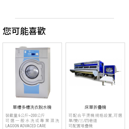
您可能喜歡
單槽多槽洗衣脫水機
床單折疊機
裝載量:6公斤~200公斤
可配合平燙機規格設置,可選
可選一般水洗或專業濕洗
單/雙/三/四巷道
LAGOON ADVACED CARE
可配置堆疊機