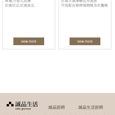
單槽,分倉式設備
依需求選擇輪徑及寬度
前進前出,前進後出
可搭配各廠牌撐開機及折疊機
view more
view more
誠品官網
誠品生活官網