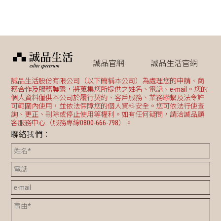
誠品官網
誠品生活官網
誠品生活股份有限公司（以下簡稱本公司）為處理您的申請、商
務合作及服務聯繫，將蒐集您所提供之姓名、電話、e-mail。您的
個人資料僅供本公司於履行契約、客戶服務、業務聯繫及法令許
可範圍內使用，並依法保障您的個人資料安全。您可依法行使查
詢、更正、刪除或停止使用等權利。如有任何疑問，請洽誠品顧
客服務中心（服務專線0800-666-798）。
聯絡我們：