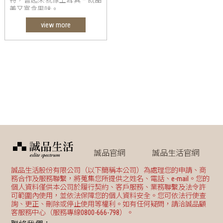
美又富含果味。
view more
誠品官網
誠品生活官網
誠品生活股份有限公司（以下簡稱本公司）為處理您的申請、商
務合作及服務聯繫，將蒐集您所提供之姓名、電話、e-mail。您的
個人資料僅供本公司於履行契約、客戶服務、業務聯繫及法令許
可範圍內使用，並依法保障您的個人資料安全。您可依法行使查
詢、更正、刪除或停止使用等權利。如有任何疑問，請洽誠品顧
客服務中心（服務專線0800-666-798）。