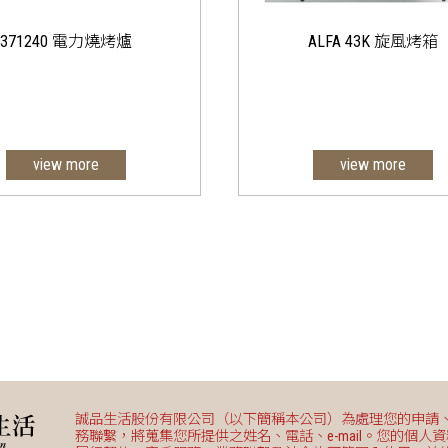
371240 電力燒烤爐
ALFA 43K 旋風烤箱
view more
view more
專業對流烤箱，4個
435x320mm
誠品生活股份有限公司（以下簡稱本公司）為處理您的申請
務聯繫，將蒐集您所提供之姓名、電話、e-mail。您的個人