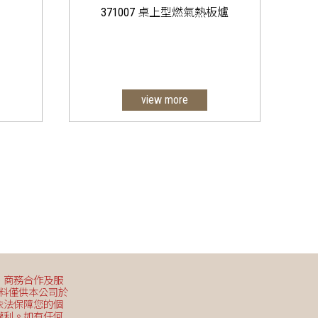
371007 桌上型燃氣熱板爐
view more
托盤
、商務合作及服
資料僅供本公司於
依法保障您的個
權利。如有任何