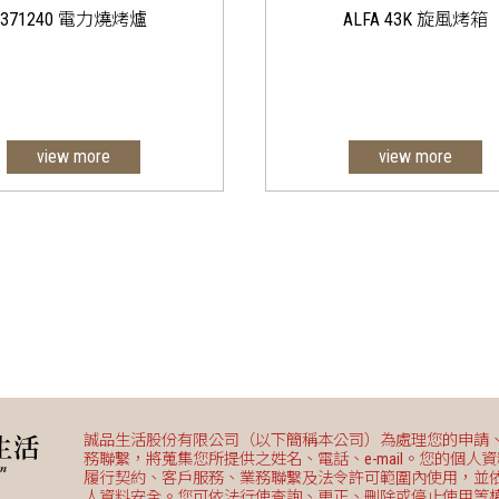
371240 電力燒烤爐
ALFA 43K 旋風烤箱
view more
view more
專業對流烤箱，4個
435x320mm
誠品生活股份有限公司（以下簡稱本公司）為處理您的申請
務聯繫，將蒐集您所提供之姓名、電話、e-mail。您的個人
履行契約、客戶服務、業務聯繫及法令許可範圍內使用，並
人資料安全。您可依法行使查詢、更正、刪除或停止使用等