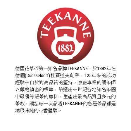
德國花草茶第一知名品牌TEEKANNE，於1882年在
德國(Duesseldorf)杜賽道夫創業，125年來的成功
經驗來自於對高品質的堅持，原廠專業的調茶師
以嚴格縝密的標準，篩選出來世紀各地知名茶園
中最優等級茶的原料，生產出最高品質且多元的
茶款，讓您每一次品嚐TEEKANNE的各種茶品都是
精緻味純的茶香體驗。