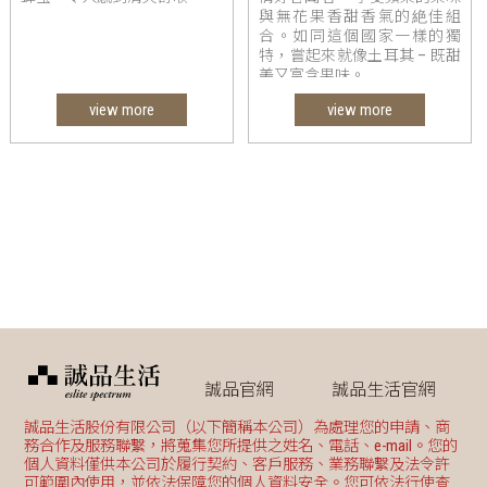
與無花果香甜香氣的絶佳組
合。如同這個國家一樣的獨
特，嘗起來就像土耳其 – 既甜
美又富含果味。
view more
view more
誠品官網
誠品生活官網
誠品生活股份有限公司（以下簡稱本公司）為處理您的申請、商
務合作及服務聯繫，將蒐集您所提供之姓名、電話、e-mail。您的
個人資料僅供本公司於履行契約、客戶服務、業務聯繫及法令許
可範圍內使用，並依法保障您的個人資料安全。您可依法行使查