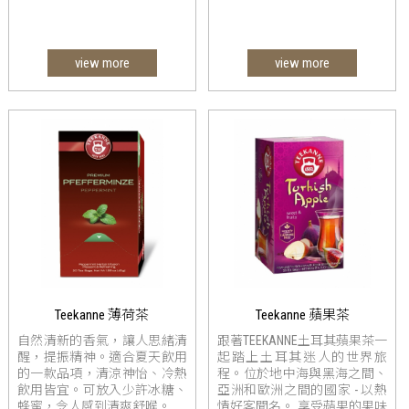
view more
view more
Teekanne 薄荷茶
Teekanne 蘋果茶
自然清新的香氣，讓人思緒清
跟著TEEKANNE土耳其蘋果茶一
醒，提振精神。適合夏天飲用
起踏上土耳其迷人的世界旅
的一款品項，清涼神怡、冷熱
程。位於地中海與黑海之間、
飲用皆宜。可放入少許冰糖、
亞洲和歐洲之間的國家 - 以熱
蜂蜜，令人感到清爽舒喉。
情好客聞名。 享受蘋果的果味