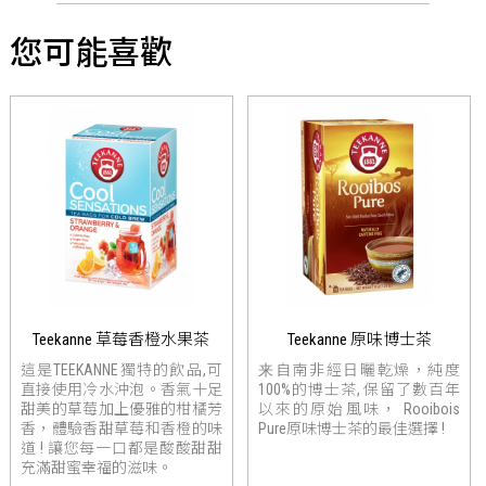
您可能喜歡
Teekanne 草莓香橙水果茶
Teekanne 原味博士茶
這是TEEKANNE獨特的飲品,可
来自南非經日曬乾燥，純度
直接使用冷水沖泡。香氣十足
100%的博士茶, 保留了數百年
甜美的草莓加上優雅的柑橘芳
以來的原始風味， Rooibois
香，體驗香甜草莓和香橙的味
Pure原味博士茶的最佳選擇 !
道 ! 讓您每一口都是酸酸甜甜
充滿甜蜜幸福的滋味。