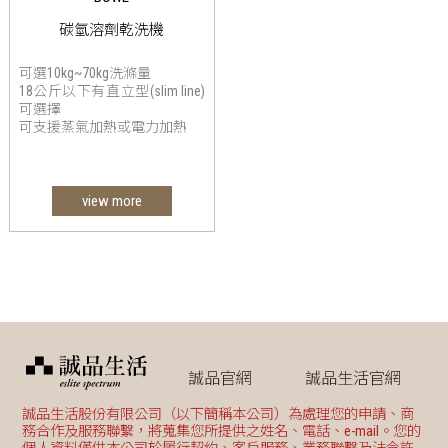
碳氫溶劑乾洗機
可選10kg~70kg洗滌量
18公斤以下有直立型(slim line)
可選擇
可支援蒸氣加熱或電力加熱
view more
誠品官網
誠品生活官網
誠品生活股份有限公司（以下簡稱本公司）為處理您的申請、商
務合作及服務聯繫，將蒐集您所提供之姓名、電話、e-mail。您的