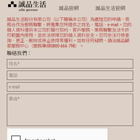
誠品官網
誠品生活官網
誠品生活股份有限公司（以下簡稱本公司）為處理您的申請、商
務合作及服務聯繫，將蒐集您所提供之姓名、電話、e-mail。您的
個人資料僅供本公司於履行契約、客戶服務、業務聯繫及法令許
可範圍內使用，並依法保障您的個人資料安全。您可依法行使查
詢、更正、刪除或停止使用等權利。如有任何疑問，請洽誠品顧
客服務中心（服務專線0800-666-798）。
聯絡我們：