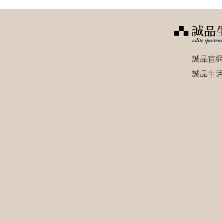
誠品官
誠品生