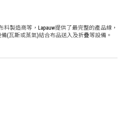
料製造商等，Lapauw提供了最完整的產品線，
備(瓦斯或蒸氣)結合布品送入及折疊等設備。