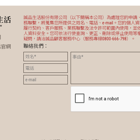
誠品生活股份有限公司（以下簡稱本公司）為處理您的申請
務聯繫，將蒐集您所提供之姓名、電話、e-mail。您的個人
履行契約、客戶服務、業務聯繫及法令許可範圍內使用，並
人資料安全。您可依法行使查詢、更正、刪除或停止使用等
網
疑問，請洽誠品顧客服務中心（服務專線0800-666-798）。
聯絡我們：
活官網