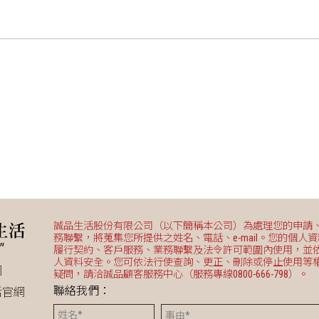
誠品生活股份有限公司（以下簡稱本公司）為處理您的申請
務聯繫，將蒐集您所提供之姓名、電話、e-mail。您的個人
履行契約、客戶服務、業務聯繫及法令許可範圍內使用，並
人資料安全。您可依法行使查詢、更正、刪除或停止使用等
網
疑問，請洽誠品顧客服務中心（服務專線0800-666-798）。
聯絡我們：
活官網