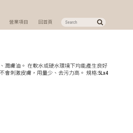
營業項目
回首頁
、潤膚油。 在軟水或硬水環境下均能產生良好
會刺激皮膚，用量少、去污力高。 規格:5Lx4