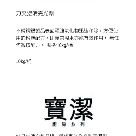
刀叉浸漬亮光劑
不銹鋼銀製品表面頑強氧化物迅速移除，方便使
用的粉體配方，即便常溫水亦能有效作用， 無任
何香精配方。 規格:10kg/桶
10kg/桶