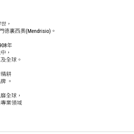
黎世，
奧(Mendrisio)。
908年
紀中，
惠及全球。
的精耕
牌 。
風靡全球，
和專業領域