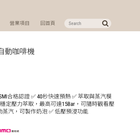
營業項目
回首頁
 家用半自動咖啡機
SMI合格認證 ✅ 40秒快速預熱 ✅ 萃取與蒸汽模
 ✅ 穩定壓力萃取，最高可達15Bar，可隨時觀看壓
強勁蒸汽，可製作奶泡 ✅ 低壓預浸功能