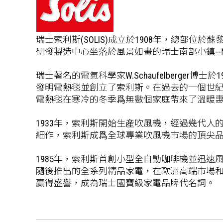
瑞士索利斯(SOLIS)成立於1908年，總部位於蘇
研發製造中心坐落於風景如畫的瑞士南部小鎮--門德裏西
瑞士著名的電氣科學家W.Schaufelberger博士於1
發明電熱毯並創立了索利斯。在過去的一個世
電熱毯在寒冷的冬季爲無數個家庭帶來了溫暖
1933年，索利斯開始生産吹風機，經過幾代人
細作，索利斯成爲全球專業吹風機市場的頂尖品
1985年，索利斯首創小型全自動咖啡機並迅速
隨後推出的全系列精品家電，在歐洲高端市場
贏得盛譽，成為瑞士國寶級家電品牌代名詞。