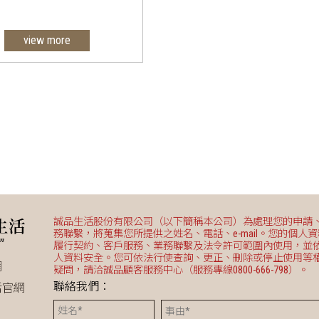
view more
無段式研磨調整：無論義式或
您可隨意調整理想中的精確
值。
64 抗氧化平刀盤
零殘粉拍粉器
刀盤穩定鎖
le-Dose Coffee tools
誠品生活股份有限公司（以下簡稱本公司）為處理您的申請
務聯繫，將蒐集您所提供之姓名、電話、e-mail。您的個人
履行契約、客戶服務、業務聯繫及法令許可範圍內使用，並
人資料安全。您可依法行使查詢、更正、刪除或停止使用等
網
疑問，請洽誠品顧客服務中心（服務專線0800-666-798）。
聯絡我們：
活官網