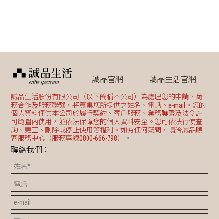
誠品官網
誠品生活官網
誠品生活股份有限公司（以下簡稱本公司）為處理您的申請、商
務合作及服務聯繫，將蒐集您所提供之姓名、電話、e-mail。您的
個人資料僅供本公司於履行契約、客戶服務、業務聯繫及法令許
可範圍內使用，並依法保障您的個人資料安全。您可依法行使查
詢、更正、刪除或停止使用等權利。如有任何疑問，請洽誠品顧
客服務中心（服務專線0800-666-798）。
聯絡我們：