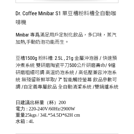
Dr. Coffee Minibar S1 單豆槽粉料槽全自動咖
啡機
Minibar 專爲滿足用戶定制化飲品，多口味，蒸汽
加熱,手動奶泡功能而生。
豆槽1500g 粉料槽: 2.5L , 21g 金屬沖泡器 / 快速預
沖煮系統 雙研磨陶瓷平刀500公斤研磨壽命/ 9檔
研磨粗細可調 高溫奶泡系統 / 高低壓兼容沖泡系
統 無殘留新鮮萃取/ 7" 智能觸控螢幕 飲品參數可
調 /自定義專屬飲品 全自動清潔系統 /雙鍋爐系統
日建議出杯量（杯）200
電力 : 220-240V/60Hz/2900W
重量25kgs / 34L*54.5D*62H cm
水箱 : 4L