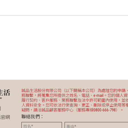
誠品生活股份有限公司（以下簡稱本公司）為處理您的申請
務聯繫，將蒐集您所提供之姓名、電話、e-mail。您的個人
履行契約、客戶服務、業務聯繫及法令許可範圍內使用，並
人資料安全。您可依法行使查詢、更正、刪除或停止使用等
網
疑問，請洽誠品顧客服務中心（服務專線0800-666-798）。
聯絡我們：
活官網