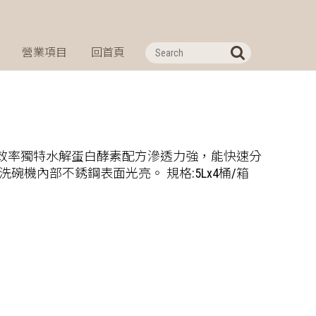
營業項目
回首頁
效率獨特水解蛋白酵素配方滲透力強，能快速分
機內部不銹鋼表面光亮。 規格:5Lx4桶/箱