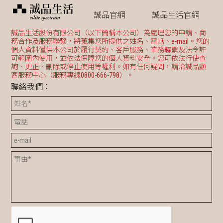
誠品官網
誠品生活官網
誠品生活股份有限公司（以下簡稱本公司）為處理您的申請、商
務合作及服務聯繫，將蒐集您所提供之姓名、電話、e-mail。您的
個人資料僅供本公司於履行契約、客戶服務、業務聯繫及法令許
可範圍內使用，並依法保障您的個人資料安全。您可依法行使查
詢、更正、刪除或停止使用等權利。如有任何疑問，請洽誠品顧
客服務中心（服務專線0800-666-798）。
聯絡我們：