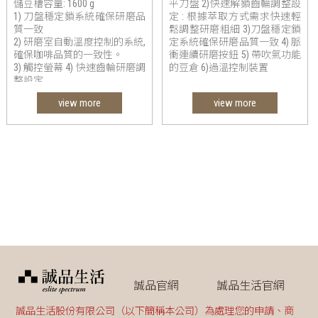
儲豆槽容量: 1600 g
平刀盤 2)快速解鎖齒輪調整設
1) 刀盤穩定鎖系統確保研磨品
定 : 根據萃取方式需求快速輕
質一致
鬆調整研磨粗細 3)刀盤穩定鎖
2) 研磨室自動溫度控制的系統,
定系統確保研磨品質一致 4) 脈
確保咖啡品質的一致性。
衝連續研磨按鈕 5) 帶吹氣功能
3) 觸控螢幕 4) 快速齒輪研磨調
的豆倉 6)過溫控制裝置
整設定
5) 風扇 6) 靜音系統 7) 特殊的
view more
view more
出粉導口設計
誠品官網
誠品生活官網
誠品生活股份有限公司（以下簡稱本公司）為處理您的申請、商