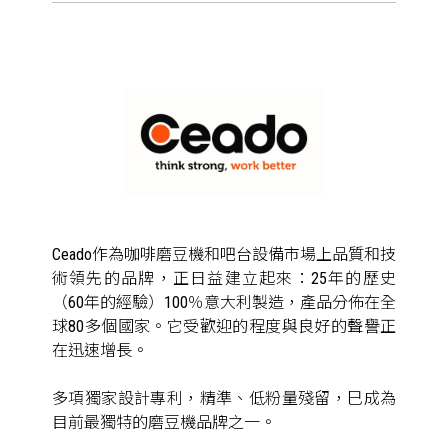
Ceado作為咖啡磨豆機和吧台設備市場上品質和技
術領先的品牌，正日益建立起來：25年的歷史
（60年的經驗）100％意大利製造，產品分佈在全
球80多個國家。它受歡迎的程度與良好的聲譽正
在迅速增長。
多項獨家設計專利，精準、低粉量殘留，巳成為
目前最獨特的磨豆機品牌之一。