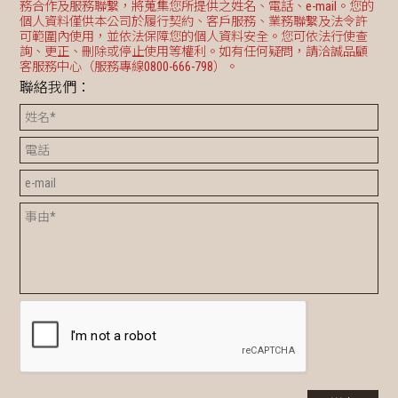
務合作及服務聯繫，將蒐集您所提供之姓名、電話、e-mail。您的
個人資料僅供本公司於履行契約、客戶服務、業務聯繫及法令許
可範圍內使用，並依法保障您的個人資料安全。您可依法行使查
詢、更正、刪除或停止使用等權利。如有任何疑問，請洽誠品顧
客服務中心（服務專線0800-666-798）。
聯絡我們：