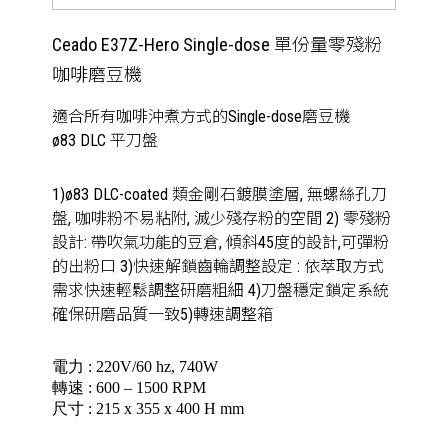
Ceado E37Z-Hero Single-dose 單份量零殘粉
咖啡磨豆機
適合所有咖啡沖煮方式的Single-dose磨豆機
ø83 DLC 平刀盤
1)ø83 DLC-coated 類金剛石鍍膜塗層, 無螺絲孔刀
盤, 咖啡粉不易粘附, 滅少殘存粉的空間 2) 零殘粉
設計: 帶吹氣功能的豆倉, 傾斜45度的設計,可彈粉
的出粉口 3)快速解鎖齒輪調整設定 : 依萃取方式
需求快速輕鬆調整研磨粗細 4)刀盤穩定鎖定系統
確保研磨品質一致5)轉速調整箱
電力 : 220V/60 hz, 740W
轉速 : 600 – 1500 RPM
尺寸 : 215 x 355 x 400 H mm