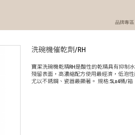
品牌專區
洗碗機催乾劑/RH
寶潔洗碗機乾精RH是酸性的乾精具有抑制
殘留表面，高濃縮配方使用最經濟，低泡性
尤以不銹鋼、瓷器最顯著。 規格:5Lx4桶/箱