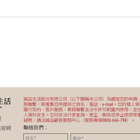
誠品生活股份有限公司（以下簡稱本公司）為處理您的申請
務聯繫，將蒐集您所提供之姓名、電話、e-mail。您的個人
履行契約、客戶服務、業務聯繫及法令許可範圍內使用，並
人資料安全。您可依法行使查詢、更正、刪除或停止使用等
網
疑問，請洽誠品顧客服務中心（服務專線0800-666-798）。
聯絡我們：
活官網