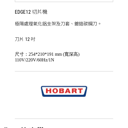
EDGE12 切片機
極陽處理氧化鋁支架及刀套、鍍鉻碳鋼刀。
刀片 12 吋
尺寸：254*210*191 mm (寬深高)
110V/220V/60Hz/1N