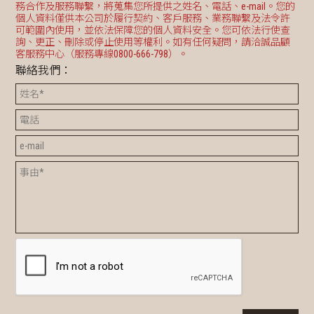
務合作及服務聯繫，將蒐集您所提供之姓名、電話、e-mail。您的
個人資料僅供本公司於履行契約、客戶服務、業務聯繫及法令許
可範圍內使用，並依法保障您的個人資料安全。您可依法行使查
詢、更正、刪除或停止使用等權利。如有任何疑問，請洽誠品顧
客服務中心（服務專線0800-666-798）。
聯絡我們：