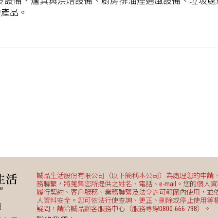
、製冷設備、爐具與烘焙設備、廚房排油煙通風設備、垃圾
的產品。
誠品生活股份有限公司（以下簡稱本公司）為處理您的申請
務聯繫，將蒐集您所提供之姓名、電話、e-mail。您的個人
履行契約、客戶服務、業務聯繫及法令許可範圍內使用，並
人資料安全。您可依法行使查詢、更正、刪除或停止使用等
網
疑問，請洽誠品顧客服務中心（服務專線0800-666-798）。