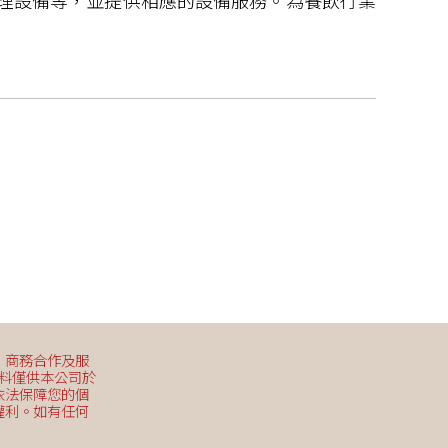
處理設備等，並提供相應的設備服務。為餐飲行業
、商務合作及服
資料僅供本公司於
依法保障您的個
權利。如有任何