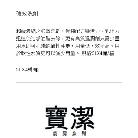
強效洗劑
超級濃縮之強效洗劑，獨特配方懸污力、乳化力
迅速使污垢油脂去除，更有高質濕潤劑只需少量
用水即可把殘餘鹼性沖走，用量低，效率高。用
於軟性水質更可以減少用量。 規格:5LX4桶/箱
5LX4桶/箱