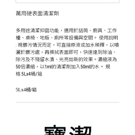
萬用硬表面清潔劑
多用途清潔抑菌功能，適用於話筒、廚具、工作
檯、桌椅、地板、廁所等設備與空間。 使用說明
: 視髒污情況而定，可直接原液或加水稀釋，以噴
灑於髒污處，再擦拭表面即可，快速達到除油、
除污及不殘留水漬、光亮如新的效果。濃縮液為
50倍濃縮，以1ml的清潔劑加入50ml的水。 規
格:5Lx4桶/箱
5Lx4桶/箱