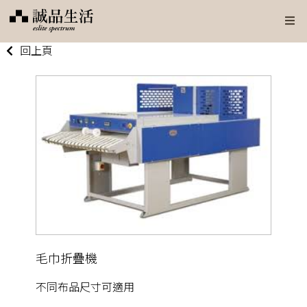
回上頁
毛巾折疊機
不同布品尺寸可適用