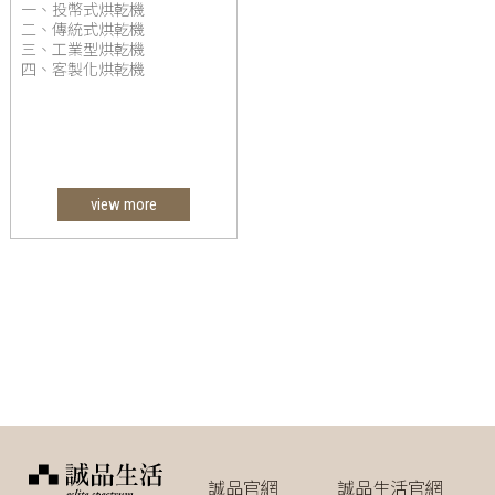
一、投幣式烘乾機
二、傳統式烘乾機
三、工業型烘乾機
四、客製化烘乾機
view more
誠品官網
誠品生活官網