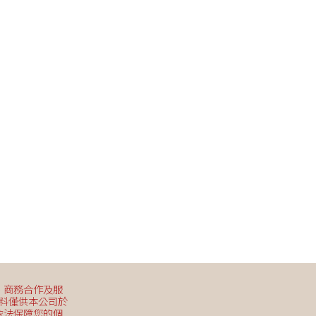
、商務合作及服
資料僅供本公司於
依法保障您的個