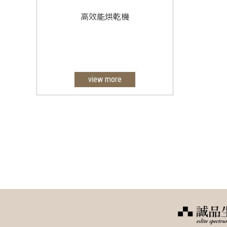
高效能烘乾機
view more
一、投幣式烘乾機
二、傳統式烘乾機
三、工業型烘乾機
四、客製化烘乾機