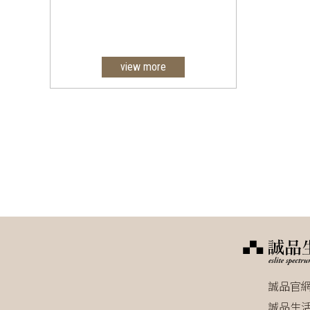
view more
至今Hobart洗碗機致力於推廣綠
色節約能源，許多機種均已通過
ENERGY STAR 節能標章之驗證，
加上百年地洗滌技術一直受業界
之愛戴，一直不斷致力於設計省
時、省成本、省人力地洗碗機。
洗碗機之清洗科技在各地取得多
項獎項，加上完善地服務可供使
用者參考使用。
誠品官
誠品生