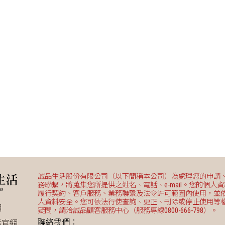
誠品生活股份有限公司（以下簡稱本公司）為處理您的申請
務聯繫，將蒐集您所提供之姓名、電話、e-mail。您的個人
履行契約、客戶服務、業務聯繫及法令許可範圍內使用，並
人資料安全。您可依法行使查詢、更正、刪除或停止使用等
網
疑問，請洽誠品顧客服務中心（服務專線0800-666-798）。
聯絡我們：
活官網