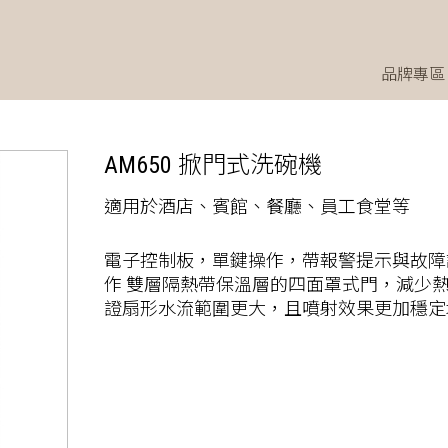
品牌專區
AM650 掀門式洗碗機
適用於酒店、賓館、餐廳、員工食堂等
電子控制板，單鍵操作，帶報警提示與故障
作 雙層隔熱帶保溫層的四面罩式門，減少
證扇形水流範圍更大，且噴射效果更加穩定