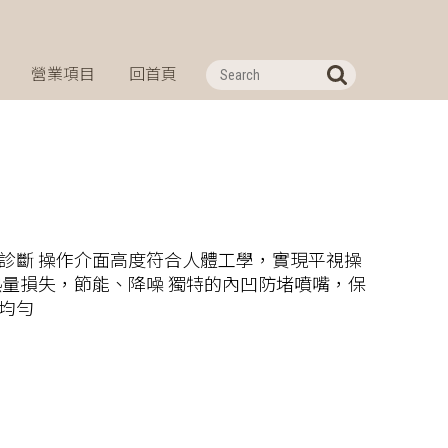
營業項目
回首頁
診斷 操作介面高度符合人體工學，實現平視操
熱量損失，節能、降噪 獨特的內凹防堵噴嘴，保
均勻