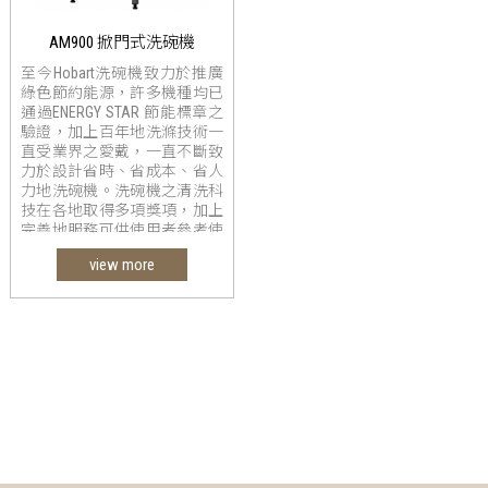
AM900 掀門式洗碗機
至今Hobart洗碗機致力於推廣
綠色節約能源，許多機種均已
通過ENERGY STAR 節能標章之
驗證，加上百年地洗滌技術一
直受業界之愛戴，一直不斷致
力於設計省時、省成本、省人
力地洗碗機。洗碗機之清洗科
技在各地取得多項獎項，加上
完善地服務可供使用者參考使
用。
view more