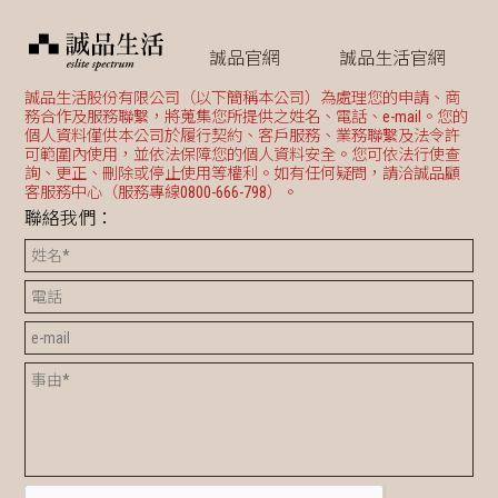
誠品官網
誠品生活官網
誠品生活股份有限公司（以下簡稱本公司）為處理您的申請、商
務合作及服務聯繫，將蒐集您所提供之姓名、電話、e-mail。您的
個人資料僅供本公司於履行契約、客戶服務、業務聯繫及法令許
可範圍內使用，並依法保障您的個人資料安全。您可依法行使查
詢、更正、刪除或停止使用等權利。如有任何疑問，請洽誠品顧
客服務中心（服務專線0800-666-798）。
聯絡我們：