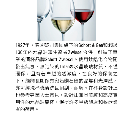
1927年，德國蔡司集團旗下的Schott & Gen和超過
130年的水晶玻璃生產者Zwiesel合併，創造了專
業的酒杯品牌Schott Zwiesel。使用鈦鋯化合物開
發出無毒、無污染的Tritan®水晶玻璃材質，不僅
環保，且有著卓越的透澈度，在良好的保養之
下，能夠長期保有宛若鑽石般的晶燦和光澤感，
亦可經洗杯機清洗且耐刮、耐磨。在杯身設計上
也參考專業人士意見，設計出兼具美感和高度實
用性的水晶玻璃杯，獲得許多星級飯店和餐飲業
者的選用。