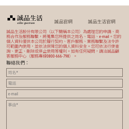
誠品官網
誠品生活官網
誠品生活股份有限公司（以下簡稱本公司）為處理您的申請、商
務合作及服務聯繫，將蒐集您所提供之姓名、電話、e-mail。您的
個人資料僅供本公司於履行契約、客戶服務、業務聯繫及法令許
可範圍內使用，並依法保障您的個人資料安全。您可依法行使查
詢、更正、刪除或停止使用等權利。如有任何疑問，請洽誠品顧
客服務中心（服務專線0800-666-798）。
聯絡我們：