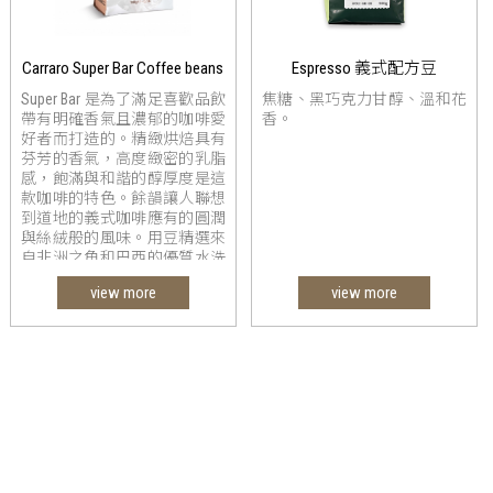
Carraro Super Bar Coffee beans
Espresso 義式配方豆
Super Bar 是為了滿足喜歡品飲
焦糖、黑巧克力甘醇、溫和花
帶有明確香氣且濃郁的咖啡愛
香。
好者而打造的。精緻烘焙具有
芬芳的香氣，高度緻密的乳脂
感，飽滿與和諧的醇厚度是這
款咖啡的特色。餘韻讓人聯想
到道地的義式咖啡應有的圓潤
與絲絨般的風味。用豆精選來
自非洲之角和巴西的優質水洗
與日曬的阿拉比卡豆，以及非
view more
view more
洲和亞洲的羅布斯塔組合而
成。