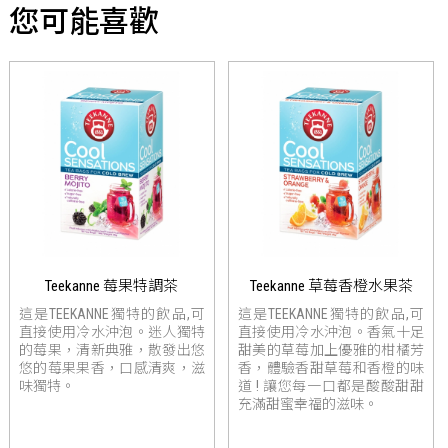
您可能喜歡
Teekanne 莓果特調茶
Teekanne 草莓香橙水果茶
這是TEEKANNE獨特的飲品,可
這是TEEKANNE獨特的飲品,可
直接使用冷水沖泡。迷人獨特
直接使用冷水沖泡。香氣十足
的莓果，清新典雅，散發出悠
甜美的草莓加上優雅的柑橘芳
悠的莓果果香，口感清爽，滋
香，體驗香甜草莓和香橙的味
味獨特。
道 ! 讓您每一口都是酸酸甜甜
充滿甜蜜幸福的滋味。