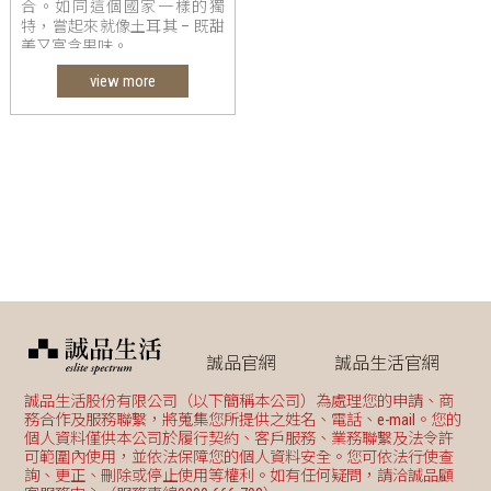
合。如同這個國家一樣的獨
特，嘗起來就像土耳其 – 既甜
美又富含果味。
view more
誠品官網
誠品生活官網
誠品生活股份有限公司（以下簡稱本公司）為處理您的申請、商
務合作及服務聯繫，將蒐集您所提供之姓名、電話、e-mail。您的
個人資料僅供本公司於履行契約、客戶服務、業務聯繫及法令許
可範圍內使用，並依法保障您的個人資料安全。您可依法行使查
詢、更正、刪除或停止使用等權利。如有任何疑問，請洽誠品顧