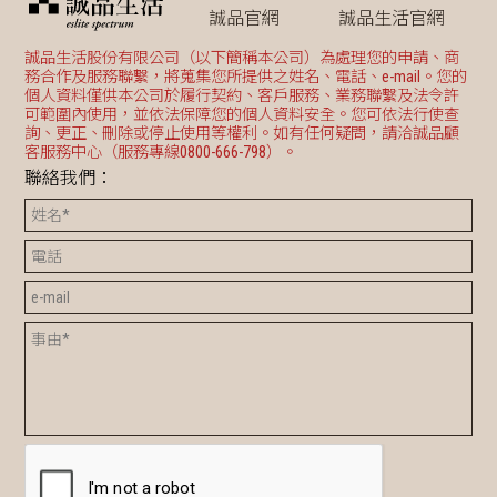
誠品官網
誠品生活官網
誠品生活股份有限公司（以下簡稱本公司）為處理您的申請、商
務合作及服務聯繫，將蒐集您所提供之姓名、電話、e-mail。您的
個人資料僅供本公司於履行契約、客戶服務、業務聯繫及法令許
可範圍內使用，並依法保障您的個人資料安全。您可依法行使查
詢、更正、刪除或停止使用等權利。如有任何疑問，請洽誠品顧
客服務中心（服務專線0800-666-798）。
聯絡我們：