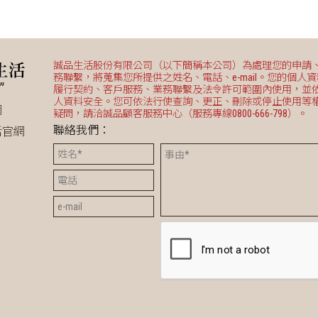
控制，防止乾燒
6.洗滌槽配置溢流管，具
溢流功能
誠品生活股份有限公司（以下簡稱本公司）為處理您的申請
務聯繫，將蒐集您所提供之姓名、電話、e-mail。您的個人
履行契約、客戶服務、業務聯繫及法令許可範圍內使用，並
人資料安全。您可依法行使查詢、更正、刪除或停止使用等
網
疑問，請洽誠品顧客服務中心（服務專線0800-666-798）。
聯絡我們：
活官網