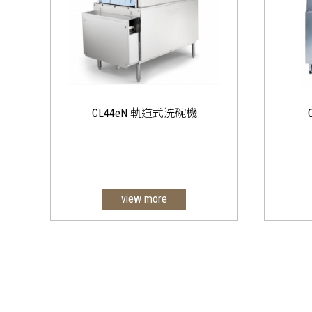
CL44eN 軌道式洗碗機
view more
1.不
2.內
3.可
4.機