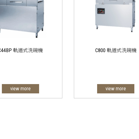
C44BP 軌道式洗碗機
C800 軌道式洗碗機
view more
view more
鏽鋼沖洗臂，更加耐用
1.結構緊湊，最大限度節
凹式噴嘴，殘渣不易堵塞
空間
拆式的濾網，清潔更方便
2.清晰的面板操作，LED數
械式按鈕及LED溫度顯示
顯示
3.專利設計的8字形內凹防
4.一體式過濾網，密封性能
5.全自動注水與補水、水