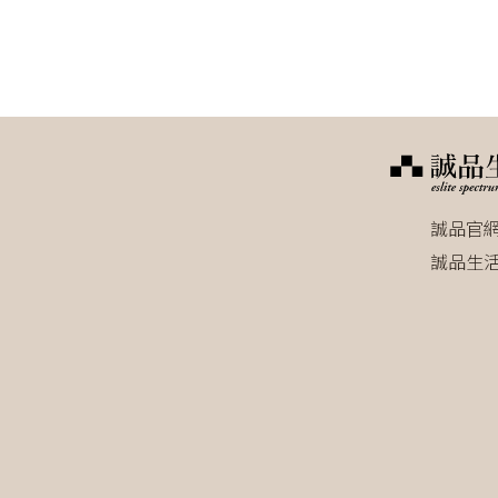
誠品官
誠品生