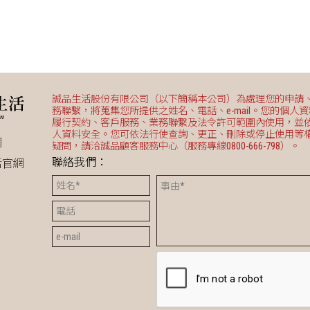
誠品生活股份有限公司（以下簡稱本公司）為處理您的申請
務聯繫，將蒐集您所提供之姓名、電話、e-mail。您的個人
履行契約、客戶服務、業務聯繫及法令許可範圍內使用，並
人資料安全。您可依法行使查詢、更正、刪除或停止使用等
網
疑問，請洽誠品顧客服務中心（服務專線0800-666-798）。
聯絡我們：
活官網