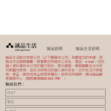
誠品官網
誠品生活官網
誠品生活股份有限公司（以下簡稱本公司）為處理您的申請、商
務合作及服務聯繫，將蒐集您所提供之姓名、電話、e-mail。您的
個人資料僅供本公司於履行契約、客戶服務、業務聯繫及法令許
可範圍內使用，並依法保障您的個人資料安全。您可依法行使查
詢、更正、刪除或停止使用等權利。如有任何疑問，請洽誠品顧
客服務中心（服務專線0800-666-798）。
聯絡我們：