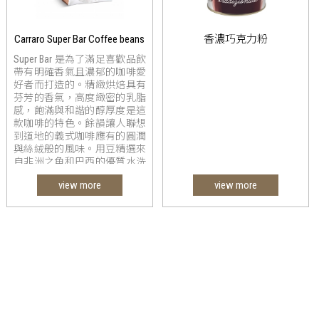
Carraro Super Bar Coffee beans
香濃巧克力粉
Super Bar 是為了滿足喜歡品飲
帶有明確香氣且濃郁的咖啡愛
好者而打造的。精緻烘焙具有
芬芳的香氣，高度緻密的乳脂
感，飽滿與和諧的醇厚度是這
款咖啡的特色。餘韻讓人聯想
到道地的義式咖啡應有的圓潤
與絲絨般的風味。用豆精選來
自非洲之角和巴西的優質水洗
與日曬的阿拉比卡豆，以及非
view more
view more
洲和亞洲的羅布斯塔組合而
成。