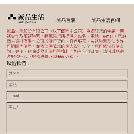
誠品官網
誠品生活官網
誠品生活股份有限公司（以下簡稱本公司）為處理您的申請、商
務合作及服務聯繫，將蒐集您所提供之姓名、電話、e-mail。您的
個人資料僅供本公司於履行契約、客戶服務、業務聯繫及法令許
可範圍內使用，並依法保障您的個人資料安全。您可依法行使查
詢、更正、刪除或停止使用等權利。如有任何疑問，請洽誠品顧
客服務中心（服務專線0800-666-798）。
聯絡我們：