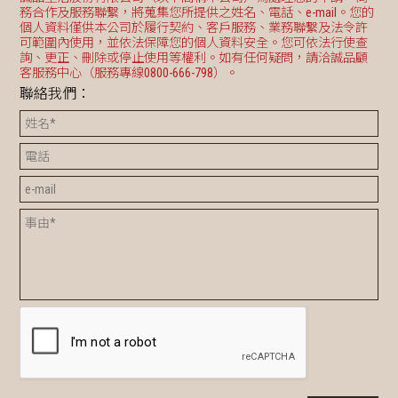
務合作及服務聯繫，將蒐集您所提供之姓名、電話、e-mail。您的
個人資料僅供本公司於履行契約、客戶服務、業務聯繫及法令許
可範圍內使用，並依法保障您的個人資料安全。您可依法行使查
詢、更正、刪除或停止使用等權利。如有任何疑問，請洽誠品顧
客服務中心（服務專線0800-666-798）。
聯絡我們：