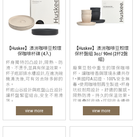
【Huskee】澳洲咖啡豆殼環
【Huskee】澳洲咖啡豆殼環
保咖啡杯碟 (4入)
保杯盤組 3oz/ 90ml (2杯2盤
組)
杯身獨特凹凸設計,隔熱、防
滑、不燙手,並具有保溫效果。
廢棄豆殼中重生的環保咖啡
杯子底部排水槽設計,在進洗碗
杯，讓咖啡香與環境永續共存
機清洗後,可有效去除多餘的
! •美國FDA認證、100%安全無
水。
毒 •使用咖啡殼再生製造 •杯身
杯底山谷設計與底盤山丘設計
坑紋耐用設計，舒適的握感 •
讓杯盤緊密結合,安全不易滑
隔熱防滑，持久的保溫效果 •
落。
可堆疊好收納 •可回收永續使
用，低碳足跡 •榮獲 2018 優良
view more
view more
設計奬