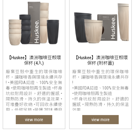
【Huskee】澳洲咖啡豆殼環
【Huskee】澳洲咖啡豆殼環
保杯 (4入)
保杯 (附杯蓋)
廢棄豆殼中重生的環保咖啡
廢棄豆殼中重生的環保咖啡
杯，讓咖啡香與環境永續共存
杯，讓咖啡香與環境永續共存
! •美國FDA認證、100%安全無
!
毒 •使用咖啡殼再生製造 •杯身
•美國FDA認證、100%安全無毒
坑紋耐用設計，舒適的握感 •
•使用咖啡殼再生製造
隔熱防滑，持久的保溫效果 •
•杯身坑紋耐用設計，舒適的
可堆疊好收納 •可回收永續使
握感 • 隔熱防滑，持久的保溫
用，低碳足跡 •榮獲 2018 優良
效果
設計奬
•可堆疊好收納 •可回收永續使
view more
view more
用，低碳足跡 •榮獲 2018 優良
設計奬