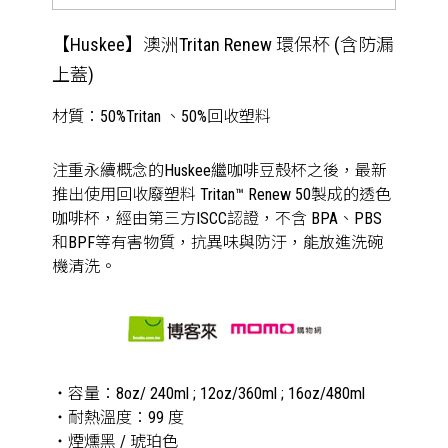
【Huskee】澳洲Tritan Renew 環保杯 (含防漏
上蓋)
材質：50%Tritan 、50%回收塑料
注重永續概念的Huskee繼咖啡豆殼杯之後，最新
推出使用回收廢塑料 Tritan™ Renew 50製成的透色
咖啡杯，經由第三方ISCC認證，不含 BPA、PBS
和BPF等有害物質，抗異味與防汙，能放進洗碗
機清洗。
・容量：8oz/ 240ml ; 12oz/360ml ; 16oz/480ml
・耐熱溫度：99 度
・煙燻黑 / 琥珀色