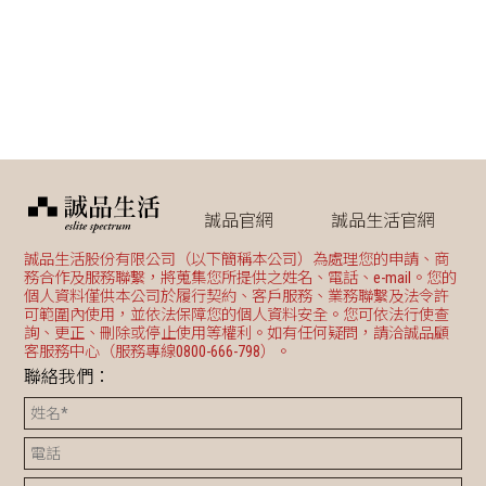
誠品官網
誠品生活官網
誠品生活股份有限公司（以下簡稱本公司）為處理您的申請、商
務合作及服務聯繫，將蒐集您所提供之姓名、電話、e-mail。您的
個人資料僅供本公司於履行契約、客戶服務、業務聯繫及法令許
可範圍內使用，並依法保障您的個人資料安全。您可依法行使查
詢、更正、刪除或停止使用等權利。如有任何疑問，請洽誠品顧
客服務中心（服務專線0800-666-798）。
聯絡我們：