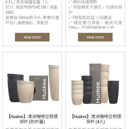
0.3 L / 蒸氣鍋爐容量 : 1 L
✅ 40秒快速預熱
尺寸 : W25*H39*D42 CM / 淨重 :
✅ 萃取與蒸汽模式，切換約30
20KG
秒
營業級 58mm把手x1, 單雙份濾
✅ PID智能控溫 三段調溫
杯各1 ,填壓器x1....等配件
✅ 穩定壓力萃取，最高可達
15Bar，可隨時觀看壓力表
✅ 萃取、蒸汽、熱水，三重控
view more
view more
溫
✅ 強勁蒸汽，可製作奶泡
✅ 低壓預浸功能
【Huskee】澳洲咖啡豆殼環
【Huskee】澳洲咖啡豆殼環
保杯 (附杯蓋)
保杯 (4入)