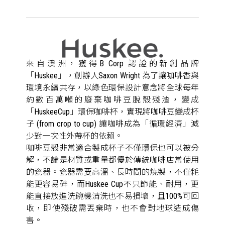
來自澳洲，獲得B Corp 認證的新創品牌
「Huskee」，創辦人Saxon Wright 為了讓咖啡香與
環境永續共存，以綠色環保設計意念將全球每年
約數百萬噸的廢棄咖啡豆脫殼殘渣，變成
「HuskeeCup」環保咖啡杯，實現將咖啡豆變成杯
子 (from crop to cup) 讓咖啡成為「循環經濟」減
少對一次性外帶杯的依賴。
咖啡豆殼非常適合製成杯子不僅環保也可以被分
解，不論是材質或重量都優於傳統咖啡店常使用
的瓷器。瓷器需要高溫、長時間的燒製，不僅耗
能更容易碎，而Huskee Cup不只節能、耐用，更
能直接放進洗碗機清洗也不易損壞，且100%可回
收，即使殘破需丟棄時，也不會對地球造成傷
害。