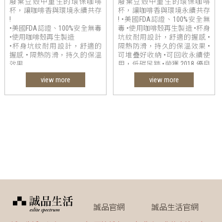
廢棄豆殼中重生的環保咖啡
廢棄豆殼中重生的環保咖啡
杯，讓咖啡香與環境永續共存
杯，讓咖啡香與環境永續共存
!
! •美國FDA認證、100%安全無
•美國FDA認證、100%安全無毒
毒 •使用咖啡殼再生製造 •杯身
•使用咖啡殼再生製造
坑紋耐用設計，舒適的握感 •
•杯身坑紋耐用設計，舒適的
隔熱防滑，持久的保溫效果 •
握感 • 隔熱防滑，持久的保溫
可堆疊好收納 •可回收永續使
效果
用，低碳足跡 •榮獲 2018 優良
•可堆疊好收納 •可回收永續使
設計奬
view more
view more
用，低碳足跡 •榮獲 2018 優良
設計奬
誠品官網
誠品生活官網