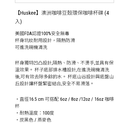
【Huskee】澳洲咖啡豆殼環保咖啡杯碟 (4
入)
美國FDA認證100%安全無毒
杯身坑紋耐用設計，隔熱防滑
可進洗碗機清洗
杯身獨特凹凸設計,隔熱、防滑、不燙手,並具有保
溫效果。 杯子底部排水槽設計,在進洗碗機清洗
後,可有效去除多餘的水。 杯底山谷設計與底盤山
丘設計讓杯盤緊密結合,安全不易滑落。
・直徑16.5 cm 可搭配 6oz / 8oz /12oz / 16oz 咖啡
杯
・耐熱溫度：100度
・炭黑色 / 燕麥色